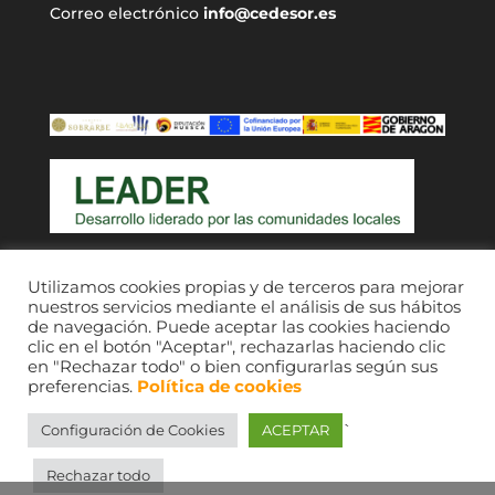
Correo electrónico
info@cedesor.es
Acceso a usuarios
Utilizamos cookies propias y de terceros para mejorar
nuestros servicios mediante el análisis de sus hábitos
de navegación. Puede aceptar las cookies haciendo
clic en el botón "Aceptar", rechazarlas haciendo clic
en "Rechazar todo" o bien configurarlas según sus
preferencias.
Política de cookies
`
Configuración de Cookies
ACEPTAR
CEDESOR 2021. © Imágenes, sus respectivos
autores; consultar fondos de comarcas Ribagorza
Rechazar todo