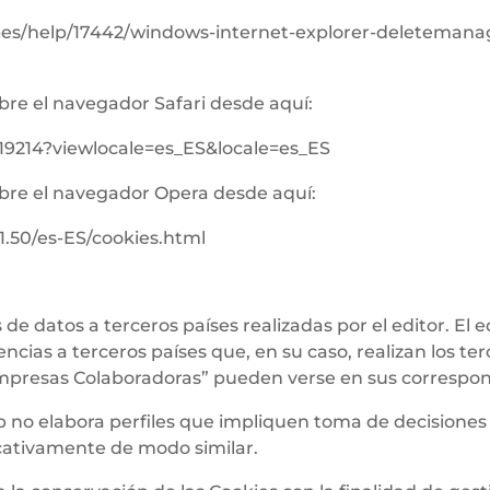
s-es/help/17442/windows-internet-explorer-deletemana
re el navegador Safari desde aquí:
19214?viewlocale=es_ES&locale=es_ES
bre el navegador Opera desde aquí:
1.50/es-ES/cookies.html
de datos a terceros países realizadas por el editor. El e
ncias a terceros países que, en su caso, realizan los ter
mpresas Colaboradoras” pueden verse en sus correspond
 web no elabora perfiles que impliquen toma de decisione
ficativamente de modo similar.