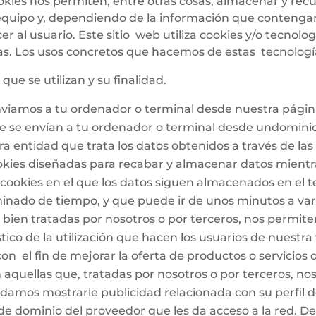
kies nos permiten, entre otras cosas, almacenar y recu
quipo y, dependiendo de la información que contengan 
r al usuario. Este sitio web utiliza cookies y/o tecnol
. Los usos concretos que hacemos de estas tecnología
que se utilizan y su finalidad.
nviamos a tu ordenador o terminal desde nuestra pági
ue se envían a tu ordenador o terminal desde undomin
a entidad que trata los datos obtenidos a través de las
ookies diseñadas para recabar y almacenar datos mient
 cookies en el que los datos siguen almacenados en el 
nado de tiempo, y que puede ir de unos minutos a var
e bien tratadas por nosotros o por terceros, nos permite
ístico de la utilización que hacen los usuarios de nuestra
 el fin de mejorar la oferta de productos o servicios 
aquellas que, tratadas por nosotros o por terceros, no
damos mostrarle publicidad relacionada con su perfil 
 de dominio del proveedor que les da acceso a la red.