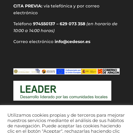
CITA PREVIA:
vía telefónica y por correo
electrónico
Teléfono
974550137 – 629 073 358
(en horario de
10:00 a 14:00 horas)
Correo electrónico
info@cedesor.es
Acceso a usuarios
Utilizamos cookies propias y de terceros para mejorar
nuestros servicios mediante el análisis de sus hábitos
de navegación. Puede aceptar las cookies haciendo
clic en el botón "Aceptar", rechazarlas haciendo clic