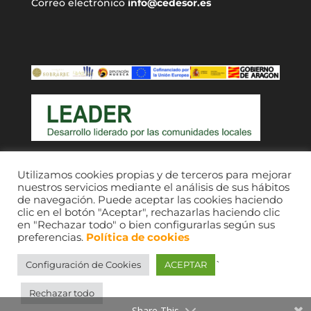
Correo electrónico
info@cedesor.es
Acceso a usuarios
Utilizamos cookies propias y de terceros para mejorar
nuestros servicios mediante el análisis de sus hábitos
de navegación. Puede aceptar las cookies haciendo
clic en el botón "Aceptar", rechazarlas haciendo clic
en "Rechazar todo" o bien configurarlas según sus
preferencias.
Política de cookies
`
Configuración de Cookies
ACEPTAR
CEDESOR 2021. © Imágenes, sus respectivos
autores; consultar fondos de comarcas Ribagorza
Rechazar todo
y Sobrarbe.
Share This