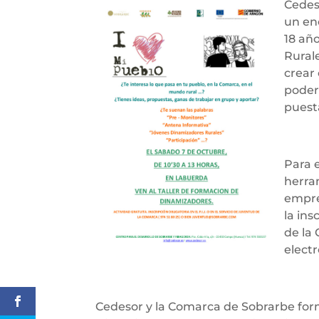
Cedes
un en
18 añ
Rurale
crear
poder
puest
Para e
herram
empre
la ins
de la 
elect
Cedesor y la Comarca de Sobrarbe for