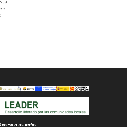
sta
nen
el
Acceso a usuarios