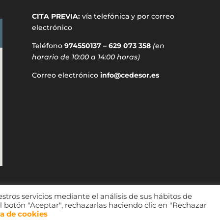
CITA PREVIA:
vía telefónica y por correo
electrónico
Teléfono
974550137 – 629 073 358
(en
horario de 10:00 a 14:00 horas)
Correo electrónico
info@cedesor.es
stros servicios mediante el análisis de sus hábitos de
l botón "Aceptar", rechazarlas haciendo clic en "Rechazar
 autores; consultar fondos de comarcas Ribagorza y Sobrarbe.
ca de cookies