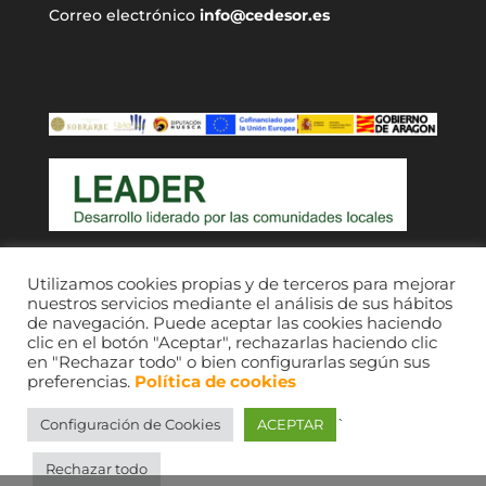
Correo electrónico
info@cedesor.es
Acceso a usuarios
Utilizamos cookies propias y de terceros para mejorar
nuestros servicios mediante el análisis de sus hábitos
de navegación. Puede aceptar las cookies haciendo
clic en el botón "Aceptar", rechazarlas haciendo clic
en "Rechazar todo" o bien configurarlas según sus
preferencias.
Política de cookies
`
Configuración de Cookies
ACEPTAR
CEDESOR 2021. © Imágenes, sus respectivos
autores; consultar fondos de comarcas Ribagorza
Rechazar todo