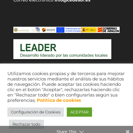
Correo electrónico
info@cedesor.es
Acceso a usuarios
Utilizamos cookies propias y de terceros para mejorar
nuestros servicios mediante el análisis de sus hábitos
de navegación. Puede aceptar las cookies haciendo
clic en el botón "Aceptar", rechazarlas haciendo clic
en "Rechazar todo" o bien configurarlas según sus
preferencias.
Política de cookies
`
Configuración de Cookies
ACEPTAR
CEDESOR 2021. © Imágenes, sus respectivos
autores; consultar fondos de comarcas Ribagorza
Rechazar todo
y Sobrarbe.
Share This