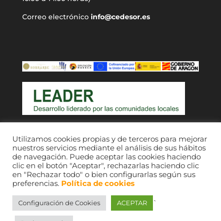
Correo electrónico
info@cedesor.es
Acceso a usuarios
Utilizamos cookies propias y de terceros para mejorar
nuestros servicios mediante el análisis de sus hábitos
de navegación. Puede aceptar las cookies haciendo
clic en el botón "Aceptar", rechazarlas haciendo clic
en "Rechazar todo" o bien configurarlas según sus
preferencias.
Política de cookies
`
Configuración de Cookies
ACEPTAR
CEDESOR 2021. © Imágenes, sus respectivos
autores; consultar fondos de comarcas Ribagorza