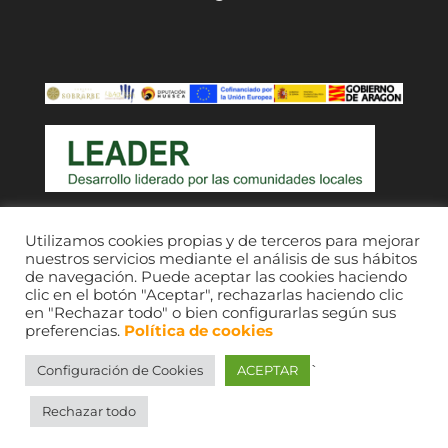
Acceso a usuarios
Utilizamos cookies propias y de terceros para mejorar
nuestros servicios mediante el análisis de sus hábitos
de navegación. Puede aceptar las cookies haciendo
clic en el botón "Aceptar", rechazarlas haciendo clic
en "Rechazar todo" o bien configurarlas según sus
preferencias.
Política de cookies
`
Configuración de Cookies
ACEPTAR
CEDESOR 2021. © Imágenes, sus respectivos
autores; consultar fondos de comarcas Ribagorza
Rechazar todo
y Sobrarbe.