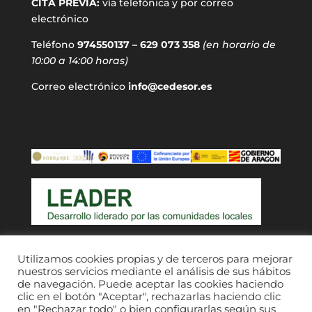
CITA PREVIA:
vía telefónica y por correo
electrónico
Teléfono
974550137 – 629 073 358
(en horario de
10:00 a 14:00 horas)
Correo electrónico
info@cedesor.es
Acceso a usuarios
Utilizamos cookies propias y de terceros para mejorar
nuestros servicios mediante el análisis de sus hábitos
de navegación. Puede aceptar las cookies haciendo
clic en el botón "Aceptar", rechazarlas haciendo clic
en "Rechazar todo" o bien configurarlas según sus